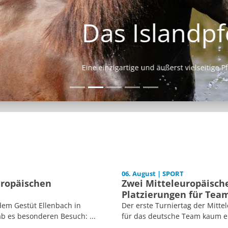
Das Islandpferd
Eine einzigartige und äußerst vielseitige Pferderasse.
06. August | SPORT
uropäischen
Zwei Mitteleuropäische
Platzierungen für Tea
dem Gestüt Ellenbach in
Der erste Turniertag der Mitt
b es besonderen Besuch: ...
für das deutsche Team kaum er