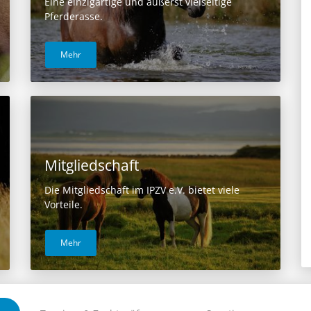
Eine einzigartige und äußerst vielseitige
Pferderasse.
Mehr
Mitgliedschaft
Die Mitgliedschaft im IPZV e.V. bietet viele
Vorteile.
Mehr