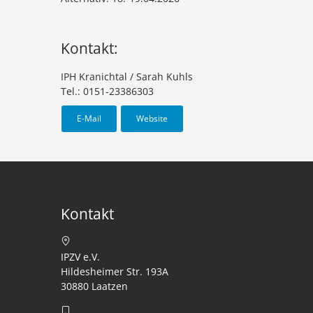
Kontakt:
IPH Kranichtal / Sarah Kuhls
Tel.: 0151-23386303
E-Mail
Website
Kontakt
IPZV e.V.
Hildesheimer Str. 193A
30880 Laatzen