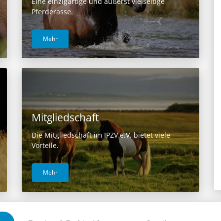
Eine einzigartige und äußerst vielseitige
Pferderasse.
Mehr
Mitgliedschaft
Die Mitgliedschaft im IPZV e.V. bietet viele
Vorteile.
Mehr