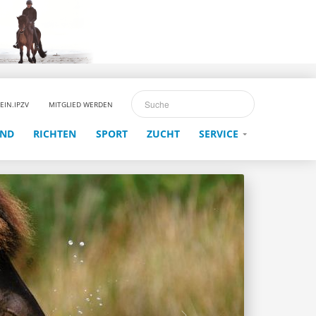
EIN.IPZV
MITGLIED WERDEN
END
RICHTEN
SPORT
ZUCHT
SERVICE