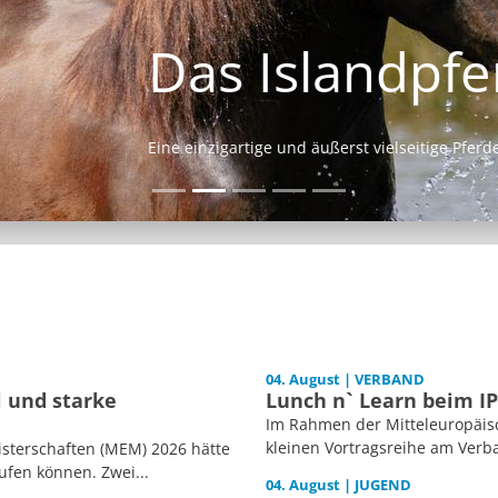
Das Islandpferd
Eine einzigartige und äußerst vielseitige Pferderasse.
04. August | VERBAND
l und starke
Lunch n` Learn beim I
Im Rahmen der Mitteleuropäisc
kleinen Vortragsreihe am Verb
isterschaften (MEM) 2026 hätte
ufen können. Zwei...
04. August | JUGEND