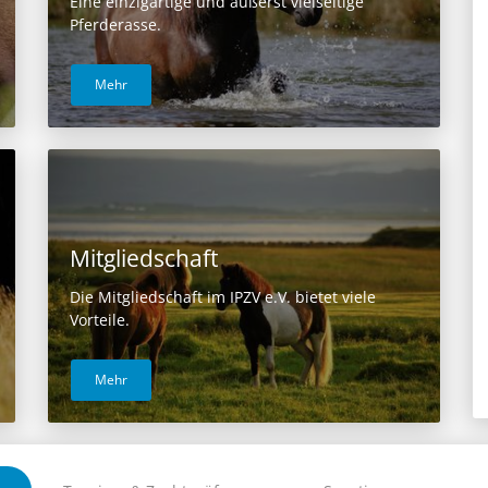
Eine einzigartige und äußerst vielseitige
Pferderasse.
Mehr
Mitgliedschaft
Die Mitgliedschaft im IPZV e.V. bietet viele
Vorteile.
Mehr