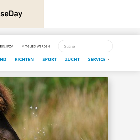
EIN.IPZV
MITGLIED WERDEN
END
RICHTEN
SPORT
ZUCHT
SERVICE