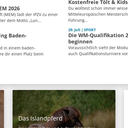
Kostenfreie Tölt & Kid
MEM 2026
Du wolltest schon immer wisse
Mitteleuropäischen Meisterscha
 (MEM) lädt der IPZV zu einer
Führung...
ter dem Motto „Lun...
29. Juli | SPORT
Die WM-Qualifikation 2
ing Baden-
beginnen
Voraussichtlich sieht der Mod
ed in einem baden-
auch Qualifikationsturniere vor
e dir einen Platz beim
Das Islandpferd