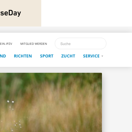
EIN.IPZV
MITGLIED WERDEN
END
RICHTEN
SPORT
ZUCHT
SERVICE