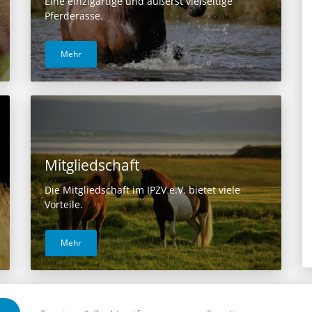
Eine einzigartige und äußerst vielseitige
Pferderasse.
Mehr
Mitgliedschaft
Die Mitgliedschaft im IPZV e.V. bietet viele
Vorteile.
Mehr