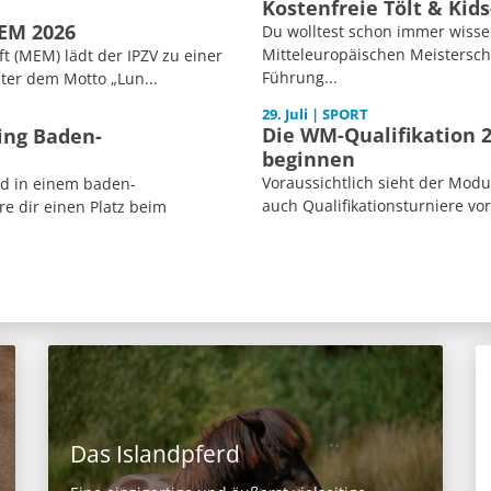
Kostenfreie Tölt & Kid
MEM 2026
Du wolltest schon immer wisse
Mitteleuropäischen Meisterscha
 (MEM) lädt der IPZV zu einer
Führung...
ter dem Motto „Lun...
29. Juli | SPORT
Die WM-Qualifikation 2
ing Baden-
beginnen
Voraussichtlich sieht der Mod
ed in einem baden-
auch Qualifikationsturniere vor
e dir einen Platz beim
Das Islandpferd