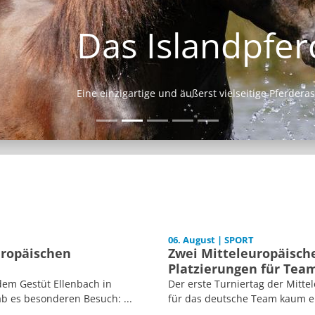
Das Islandpferd
Eine einzigartige und äußerst vielseitige Pferderasse.
06. August | SPORT
uropäischen
Zwei Mitteleuropäische
Platzierungen für Tea
dem Gestüt Ellenbach in
Der erste Turniertag der Mitt
b es besonderen Besuch: ...
für das deutsche Team kaum er