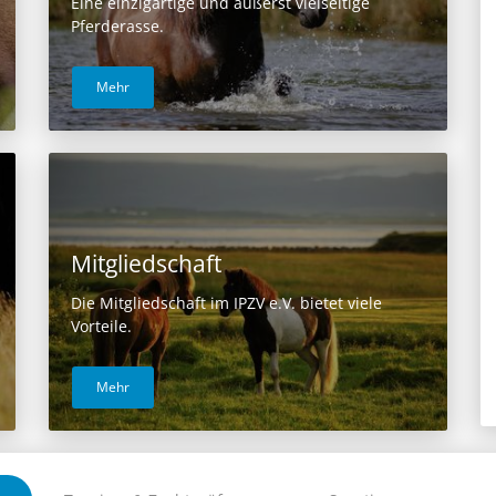
Eine einzigartige und äußerst vielseitige
Pferderasse.
Mehr
Mitgliedschaft
Die Mitgliedschaft im IPZV e.V. bietet viele
Vorteile.
Mehr