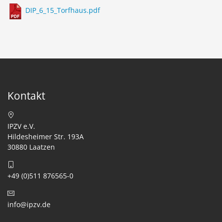
DIP_6_15_Torfhaus.pdf
Kontakt
IPZV e.V.
Hildesheimer Str. 193A
30880 Laatzen
+49 (0)511 876565-0
info@ipzv.de