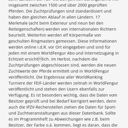
insgesamt zwischen 1500 und über 2000 geprüften
Pferden. Die Zuchtprüfungen sind standardisiert und
haben den gleichen Ablauf in allen Ländern. 17
Merkmale (acht beim Exterieur und neun bei den
Reiteigenschaften) werden von internationalen Richtern
beurteilt. Weiterhin werden elf Körpermaße von
geschulten Ringmasters gemessen. Diese Informationen
werden online i.d.R. vor Ort eingegeben und sind für
jeden mit einem WorldFengur Abo und Internetzugang in
Echtzeit ersichtlich. Im Herbst, nachdem die
Zuchtprüfungen abgeschlossen sind, werden die neuen
Zuchtwerte der Pferde ermittelt und in WorldFengur
veröffentlicht. Die Ergebnisse aller WorldRanking
Turniere der FEIF-Länder werden zeitnah in WorldFengur
veröffentlicht und stehen den Usern ebenfalls zur
Verfügung. Es ist besonders wichtig, dass die Daten vom
Besitzer geprüft und bei Bedarf korrigiert werden, denn
auch die IPZV-Rechenstellen ziehen die Daten für Sport-
und Zuchtveranstaltungen aus dieser Datenbank. Sollte
es im Programmheft zu Abweichungen wie z.B. beim
Besitzer, der Farbe o.ä. kommen, liegt es daran, dass die