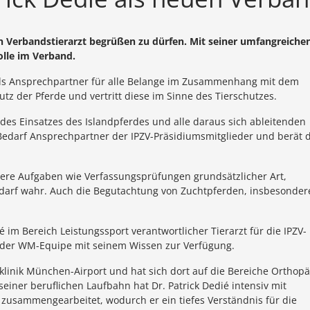
euen Verbandstierarzt begrüßen zu dürfen. Mit seiner umfangreiche
olle im Verband.
 als Ansprechpartner für alle Belange im Zusammenhang mit dem
tz der Pferde und vertritt diese im Sinne des Tierschutzes.
e des Einsatzes des Islandpferdes und alle daraus sich ableitenden
 Bedarf Ansprechpartner der IPZV-Präsidiumsmitglieder und berät 
ere Aufgaben wie Verfassungsprüfungen grundsätzlicher Art,
Bedarf wahr. Auch die Begutachtung von Zuchtpferden, insbesonder
é im Bereich Leistungssport verantwortlicher Tierarzt für die IPZV-
t der WM-Equipe mit seinem Wissen zur Verfügung.
rdeklinik München-Airport und hat sich dort auf die Bereiche Orthopä
 seiner beruflichen Laufbahn hat Dr. Patrick Dedié intensiv mit
zusammengearbeitet, wodurch er ein tiefes Verständnis für die