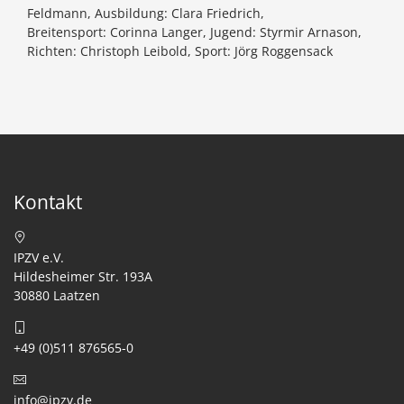
Feldmann, Ausbildung: Clara Friedrich,
Breitensport: Corinna Langer, Jugend: Styrmir Arnason,
Richten: Christoph Leibold, Sport: Jörg Roggensack
Kontakt
IPZV e.V.
Hildesheimer Str. 193A
30880 Laatzen
+49 (0)511 876565-0
info@ipzv.de