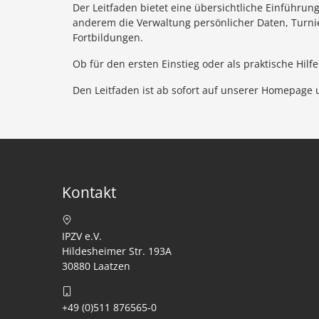
Der Leitfaden bietet eine übersichtliche Einführung
anderem die Verwaltung persönlicher Daten, Turn
Fortbildungen.
Ob für den ersten Einstieg oder als praktische Hilf
Den Leitfaden ist ab sofort auf unserer Homepage
Kontakt
IPZV e.V.
Hildesheimer Str. 193A
30880 Laatzen
+49 (0)511 876565-0