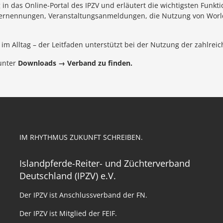
 in das Online-Portal des IPZV und erläutert die wichtigsten Funkti
iernennungen, Veranstaltungsanmeldungen, die Nutzung von Worl
e im Alltag – der Leitfaden unterstützt bei der Nutzung der zahlre
 unter
Downloads → Verband zu finden.
IM RHYTHMUS ZUKUNFT SCHREIBEN.
Islandpferde-Reiter- und Züchterverband
Deutschland (IPZV) e.V.
Der IPZV ist Anschlussverband der FN.
Der IPZV ist Mitglied der FEIF.