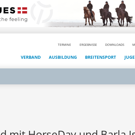
TERMINE
ERGEBNISSE
DOWNLOADS
M
VERBAND
AUSBILDUNG
BREITENSPORT
JUG
nd mit HorseDay und Barla 