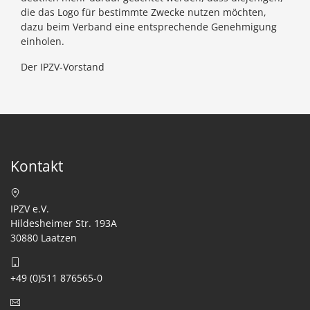
die das Logo für bestimmte Zwecke nutzen möchten,
dazu beim Verband eine entsprechende Genehmigung
einholen.
Der IPZV-Vorstand
Kontakt
IPZV e.V.
Hildesheimer Str. 193A
30880 Laatzen
+49 (0)511 876565-0