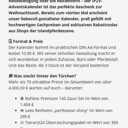
Reitbeteiligung oder die Reitlehrerin – der IPZV-
Adventskalender ist das perfekte Geschenk zur
Weihnachtszeit. Bereits zum vierten Mal erscheint
unser liebevoll gestalteter Kalender, prall gefüllt mit
hochwertigen Sachpreisen und exklusiven Rabattcodes
aus Shops der Islandpferdeszene.
🗓
Format & Preis
Der Kalender kommt im praktischen DIN A4-Format und
kostet 10,90 €. Mit seiner stilvollen Gestaltung macht er
sich wunderbar in jedem Zuhause, Büro oder Pferdestall.
Und das Beste: Ab 3 Stück ist der Versand kostenlos!
🎁
Was steckt hinter den Türchen?
Mehr als 70 attraktive Preise im Gesamtwert von über
4.000,00 € warten auf euch – darunter:
🧲 RoFlexs Premium 145 Zaun Set im Wert von
1.404 €
🪖 uvex Reithelm „perfexxion shiny“ im Wert von
299 €
🐴 Tierarzt24 Überraschungspaket im Wert von 350