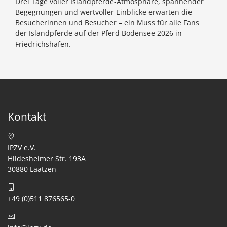
Drei Tage voller Islandpferde-Atmosphäre, spannender
Begegnungen und wertvoller Einblicke erwarten die
Besucherinnen und Besucher – ein Muss für alle Fans
der Islandpferde auf der Pferd Bodensee 2026 in
Friedrichshafen.
Kontakt
IPZV e.V.
Hildesheimer Str. 193A
30880 Laatzen
+49 (0)511 876565-0