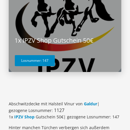
1x IPZV Shop Gutschein 50€
Losnummer: 147
Abschwitzdecke mit Halsteil Vínur von
Galdur
|
1127
gezogene Losnummer:
1x
IPZV Shop
Gutschein 50€| gezogene Losnummer: 147
Hinter manchen Türchen verbergen sich außerdem