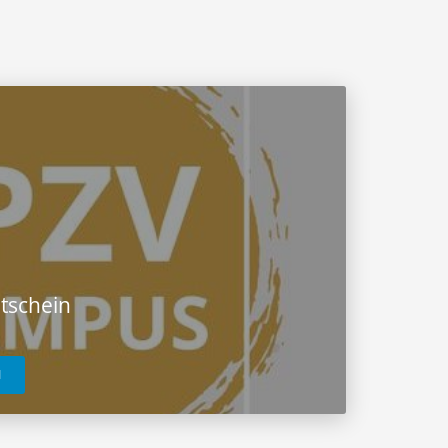
tschein
1