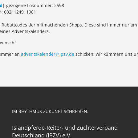
rd
| gezogene Losnummer: 2598
 682, 1249, 1981
abattcodes der mitmachenden Shops. Diese sind immer nur am Tag
deines Adventskalenders.
wunsch!
rnummer an
adventskalender@ipzv.de
schicken, wir kümmern uns um
IM RHYTHMUS ZUKUNFT SCHREIBEN.
Islandpferde-Reiter- und Züchterverband
Deutschland (IPZV) e.V.