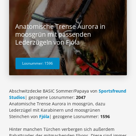
Anatomische Trense Aurora in
moosgrün mit passenden
Lederzügeln von Fjóla
Losnummer: 1596
Abschwitzdecke BASIC Sommer/Papaya von
Sportsfreund
Studios
| gezogene Losnummer:
2047
Anatomische Trense Aurora in moosgrün, dazu
Lederzügel mit Karabinern und moosgrünen
Steinchen
von
Fjóla
| gezogene Losnummer:
1596
Hinter manchen Türchen verbergen sich außerdem
Rabattcodes der mitmachenden Shops. Diese sind immer