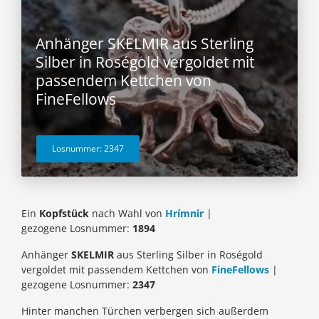
Anhänger SKELMIR aus Sterling
Silber in Roségold vergoldet mit
passendem Kettchen von
FineFellows
Losnummer: 2347
Ein
Kopfstück
nach Wahl von
Hrímnir
|
gezogene Losnummer:
1894
Anhänger
SKELMIR
aus Sterling Silber in Roségold
vergoldet mit passendem Kettchen von
FineFellows
|
gezogene Losnummer:
2347
Hinter manchen Türchen verbergen sich außerdem