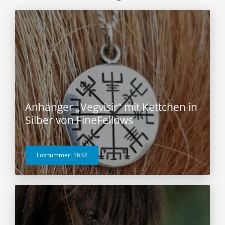
Anhänger „Vegvísir“ mit Kettchen in
Silber von FineFellows
Losnummer: 1632