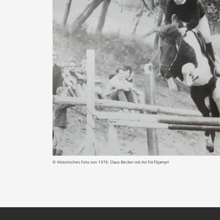
© Historisches Foto von 1976: Claus Becker mit Asi frá Fitjamyri