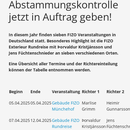
Abstammungskontrolle
jetzt in Auftrag geben!
In diesem Jahr finden sieben FIZO Veranstaltungen in
Deutschland statt. Besonderes Highlight ist die FIZO
Exterieur Rundreise mit Þorvaldur Kristjánsson und
Jens Füchtenschnieder an sieben verschiedenen Orten.
Eine Übersicht aller Termine und der Richtereinteilung
können der Tabelle entnommen werden.
Beginn
Ende
Veranstaltung
Richter 1
Richter 2
05.04.2025
05.04.2025
Gebäude FIZO
Marlise
Heimir
Münchehof
Grimm
Gunnarsso
07.04.2025
12.04.2025
Gebäude FIZO
Þorvaldur
Jens
Rundreise
Kristjánsson
Füchtensch