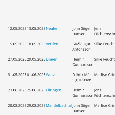
12.05.2025
13.05.2025
Neuler
John Siiger
Jens
Hansen
Füchtensch
15.05.2025
18.05.2025
Verden
Guðlaugur
Silke Feuch
Antonsson
27.05.2025
29.05.2025
Lingen
Heimir
Silke Feuch
Gunnarsson
31.05.2025
01.06.2025
Wurz
Friðrik Már
Marlise Gr
Sigurðsson
23.06.2025
25.06.2025
Ellringen
Heimir
Jens
Gunnarsson
Füchtensch
28.08.2025
29.08.2025
Mandelbachtal
John Siiger
Marlise Gr
Hansen