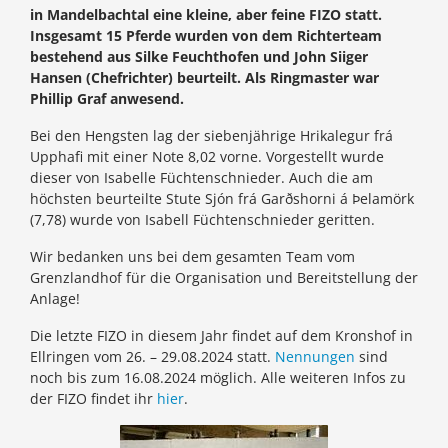
in Mandelbachtal eine kleine, aber feine FIZO statt.
Insgesamt 15 Pferde wurden von dem Richterteam
bestehend aus Silke Feuchthofen und John Siiger
Hansen (Chefrichter) beurteilt. Als Ringmaster war
Phillip Graf anwesend.
Bei den Hengsten lag der siebenjährige Hrikalegur frá
Upphafi mit einer Note 8,02 vorne. Vorgestellt wurde
dieser von Isabelle Füchtenschnieder. Auch die am
höchsten beurteilte Stute Sjón frá Garðshorni á Þelamörk
(7,78) wurde von Isabell Füchtenschnieder geritten.
Wir bedanken uns bei dem gesamten Team vom
Grenzlandhof für die Organisation und Bereitstellung der
Anlage!
Die letzte FIZO in diesem Jahr findet auf dem Kronshof in
Ellringen vom 26. – 29.08.2024 statt.
Nennungen
sind
noch bis zum 16.08.2024 möglich. Alle weiteren Infos zu
der FIZO findet ihr
hier
.