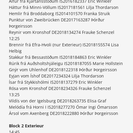
Álfur frá Kjartansstöðum IS2016182337 Eric Winkler
Háttur frá Minni-Völlum IS2017181561 Lilja Thordarson
Hemlir frá Broddaborg IS2014101570 Franka Struik
Punktur von Zweibrücken DE2017163287 Þórður
Þorgeirsson
Reynir vom Kronshof DE2018134274 Frauke Schenzel
12:25
Brennir frá Efra-Hvoli (nur Exterieur) IS2018155574 Lisa
Helbig
Stakkur frá Bessastöðum IS2018184863 Eric Winkler
Rúrik frá Auðsholtshjáleigu IS2018187055 Marie Hollstein
Gnýr vom Uhlenhof DE2018122318 Þórður Þorgeirsson
Eyjan vom Íshof DE2017234324 Lilja Thordarson
Ísar frá Stykkishólmi IS2018137279 Eric Winkler
Rósa vom Kronshof DE2018234326 Frauke Schenzel
13:25
Vildís von der Igelsburg DE2018263735 Elisa Graf
Melódía frá Horni I IS2018277270 Ómar Ingi Ómarsson
Ársol vom Axenberg DE2018222880 Þórður Þorgeirsson
Block 2 Exterieur
14:45