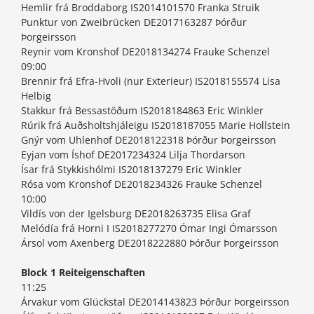
Hemlir frá Broddaborg IS2014101570 Franka Struik
Punktur von Zweibrücken DE2017163287 Þórður
Þorgeirsson
Reynir vom Kronshof DE2018134274 Frauke Schenzel
09:00
Brennir frá Efra-Hvoli (nur Exterieur) IS2018155574 Lisa
Helbig
Stakkur frá Bessastöðum IS2018184863 Eric Winkler
Rúrik frá Auðsholtshjáleigu IS2018187055 Marie Hollstein
Gnýr vom Uhlenhof DE2018122318 Þórður Þorgeirsson
Eyjan vom Íshof DE2017234324 Lilja Thordarson
Ísar frá Stykkishólmi IS2018137279 Eric Winkler
Rósa vom Kronshof DE2018234326 Frauke Schenzel
10:00
Vildís von der Igelsburg DE2018263735 Elisa Graf
Melódía frá Horni I IS2018277270 Ómar Ingi Ómarsson
Ársol vom Axenberg DE2018222880 Þórður Þorgeirsson
Block 1 Reiteigenschaften
11:25
Árvakur vom Glückstal DE2014143823 Þórður Þorgeirsson