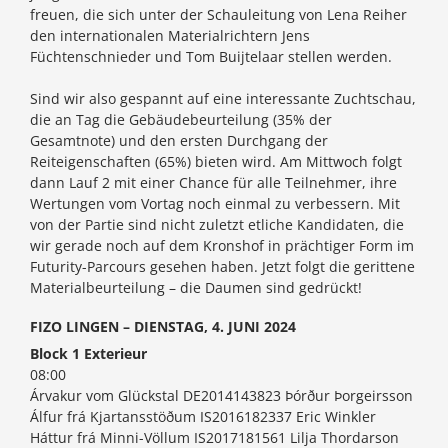
freuen, die sich unter der Schauleitung von Lena Reiher
den internationalen Materialrichtern Jens
Füchtenschnieder und Tom Buijtelaar stellen werden.
Sind wir also gespannt auf eine interessante Zuchtschau,
die an Tag die Gebäudebeurteilung (35% der
Gesamtnote) und den ersten Durchgang der
Reiteigenschaften (65%) bieten wird. Am Mittwoch folgt
dann Lauf 2 mit einer Chance für alle Teilnehmer, ihre
Wertungen vom Vortag noch einmal zu verbessern. Mit
von der Partie sind nicht zuletzt etliche Kandidaten, die
wir gerade noch auf dem Kronshof in prächtiger Form im
Futurity-Parcours gesehen haben. Jetzt folgt die gerittene
Materialbeurteilung – die Daumen sind gedrückt!
FIZO LINGEN – DIENSTAG, 4. JUNI 2024
Block 1 Exterieur
08:00
Árvakur vom Glückstal DE2014143823 Þórður Þorgeirsson
Álfur frá Kjartansstöðum IS2016182337 Eric Winkler
Háttur frá Minni-Völlum IS2017181561 Lilja Thordarson