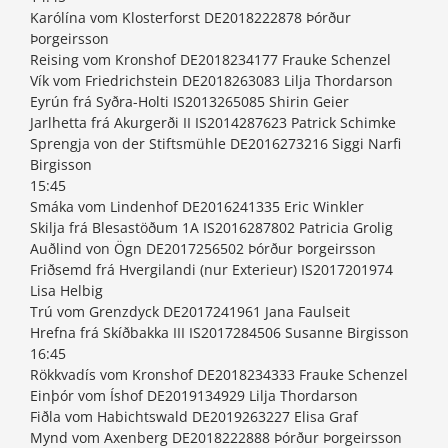
Karólína vom Klosterforst DE2018222878 Þórður
Þorgeirsson
Reising vom Kronshof DE2018234177 Frauke Schenzel
Vík vom Friedrichstein DE2018263083 Lilja Thordarson
Eyrún frá Syðra-Holti IS2013265085 Shirin Geier
Jarlhetta frá Akurgerði II IS2014287623 Patrick Schimke
Sprengja von der Stiftsmühle DE2016273216 Siggi Narfi
Birgisson
15:45
Smáka vom Lindenhof DE2016241335 Eric Winkler
Skilja frá Blesastöðum 1A IS2016287802 Patricia Grolig
Auðlind von Ögn DE2017256502 Þórður Þorgeirsson
Friðsemd frá Hvergilandi (nur Exterieur) IS2017201974
Lisa Helbig
Trú vom Grenzdyck DE2017241961 Jana Faulseit
Hrefna frá Skíðbakka III IS2017284506 Susanne Birgisson
16:45
Rökkvadís vom Kronshof DE2018234333 Frauke Schenzel
Einþór vom Íshof DE2019134929 Lilja Thordarson
Fiðla vom Habichtswald DE2019263227 Elisa Graf
Mynd vom Axenberg DE2018222888 Þórður Þorgeirsson