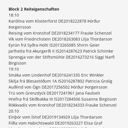
Block 2 Reiteigenschaften
18:10
Karólína vom Klosterforst DE2018222878 Þórður
Þorgeirsson
Reising vom Kronshof DE2018234177 Frauke Schenzel
Vík vom Friedrichstein DE2018263083 Lilja Thordarson
Eyrún frá Syðra-Holti IS2013265085 Shirin Geier
Jarlhetta frá Akurgerði II IS2014287623 Patrick Schimke
Sprengja von der Stiftsmühle DE2016273216 Siggi Narfi
Birgisson
19:10
Smáka vom Lindenhof DE2016241335 Eric Winkler
Skilja frá Blesastöðum 1A IS2016287802 Patricia Grolig
Auðlind von Ögn DE2017256502 Þórður Þorgeirsson
Trú vom Grenzdyck DE2017241961 Jana Faulseit
Hrefna frá Skíðbakka III IS2017284506 Susanne Birgisson
Rökkvadís vom Kronshof DE2018234333 Frauke Schenzel
20:10
Einþór vom Íshof DE2019134929 Lilja Thordarson
Fiðla vom Habichtswald DE2019263227 Elisa Graf