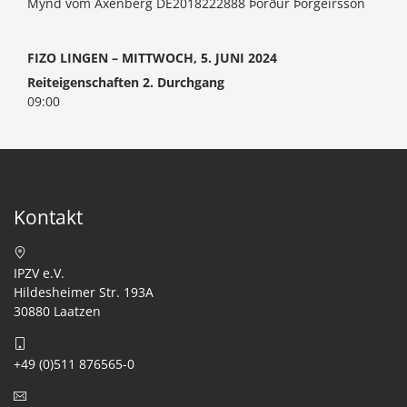
Mynd vom Axenberg DE2018222888 Þórður Þorgeirsson
FIZO LINGEN – MITTWOCH, 5. JUNI 2024
Reiteigenschaften 2. Durchgang
09:00
Kontakt
IPZV e.V.
Hildesheimer Str. 193A
30880 Laatzen
+49 (0)511 876565-0