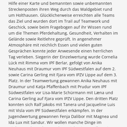
Hilfe einer Karte und bemannten sowie unbemannten
Streckenposten ihren Weg durch das Waldgebiet rund
um Holthausen. Glücklicherweise erreichten alle Teams
das Ziel und wurden dort im Trail auf Teamwork und
Geschick, sowie beim Fragebogen auf ihr Wissen rund
um die Themen Pferdehaltung, Gesundheit, Verhalten im
Gelände sowie Reitlehre geprüft. In angenehmer
Atmosphäre mit reichlich Essen und vielen guten
Gesprächen konnte jeder Anwesende einen herrlichen
Tag verleben. Siegerin der Einzelwertung wurde Cornelia
Lück mit Rimma vom IPF Berlar, gefolgt von Anika
Neuhaus mit Draumur vom IPF Südwestfalen auf dem 2.
sowie Carina Gerling mit Fjara vom IPZV Lippe auf dem 3.
Platz. In der Teamwertung gewannen Anika Neuhaus mit
Draumur und Katja Pfaffenbach mit Prudur vom IPF
Südwestfalen vor Lisa-Marie Schürmann mit Læna und
Carina Gerling auf Fjara vom IPZV Lippe. Den dritten Platz
konnten sich Ralf Jakobs mit Tanera und Jacqueline Luis
mit Visla vom IPF Südwestfalen erkämpfen. In der
Jugendwertung gewannen Fenja Dalibor mit Magnea und
Ida Lux mit Sandur. Wir wollen manche Dinge im