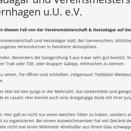
ernhagen u.U. e.V.
 in diesem Fall von der Vereinsmeisterschaft & Hestadagar auf d
einsmeisterschaft und Hestadagar statt. Bei Sonnenschein, blitzbl
ngenes Vereinsturnier in familiärer Atmosphäre.
nden. Besonders die Gangprüfung 3 aus 4 war sehr gut besetzt. Vi
der Trab oder Tölt, oder knapper Galopp, mitmachen zu können.
e zu sehen, Tor öffnen und schließen, zielgenauer Teddybär-Weitwu
m.
ses Mal mit den Jungs in der Mehrzahl. Gut vorbereitete und geei
es rasant. Hier konnte auch eine dreigängige Stute mit ihrer jung
tölt. Hier galt es nicht nur einen weichen Tölter zu haben, sonder
t zu organisieren. Bei einem Ausweichmanöver hat viel Getränk de
tte nicht mal einen Millimeter Almdudler aus ihrem Glas schwapp