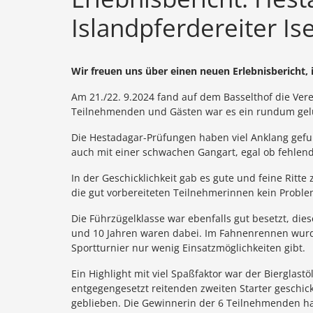
Islandpferdereiter Is
Wir freuen uns über einen neuen Erlebnisbericht,
Am 21./22. 9.2024 fand auf dem Basselthof die Ver
Teilnehmenden und Gästen war es ein rundum gelu
Die Hestadagar-Prüfungen haben viel Anklang gefu
auch mit einer schwachen Gangart, egal ob fehlen
In der Geschicklichkeit gab es gute und feine Ritt
die gut vorbereiteten Teilnehmerinnen kein Proble
Die Führzügelklasse war ebenfalls gut besetzt, die
und 10 Jahren waren dabei. Im Fahnenrennen wurde 
Sportturnier nur wenig Einsatzmöglichkeiten gibt.
Ein Highlight mit viel Spaßfaktor war der Bierglas
entgegengesetzt reitenden zweiten Starter geschick
geblieben. Die Gewinnerin der 6 Teilnehmenden ha