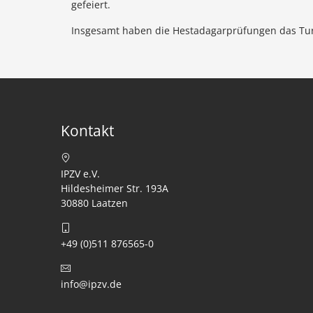
gefeiert.
Insgesamt haben die Hestadagarprüfungen das Turni
Kontakt
IPZV e.V.
Hildesheimer Str. 193A
30880 Laatzen
+49 (0)511 876565-0
info@ipzv.de