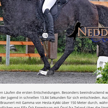
ten Läufen die ersten Entscheidungen. Besonders beeindruckend wa
n der Jugend in schnellen 13,84 Sekunden für sich entschieden. A
e Braunert mit Gamma von Hesta-Kykki über 150 Meter durch, währe
lichen war Elfa Ósk Eggertsson mit Ópal fra Teland über die läng