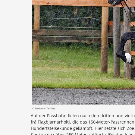
© Neddens-Tierfoto
Auf der Passbahn fielen nach den dritten und vier
frá Flagbjarnarholti, die das 150-Meter-Passrenne
Hundertstelsekunde gekämpft. Hier setzte sich Zo
Konkurrenz über 250 Meter anführte. Bei den Jugend