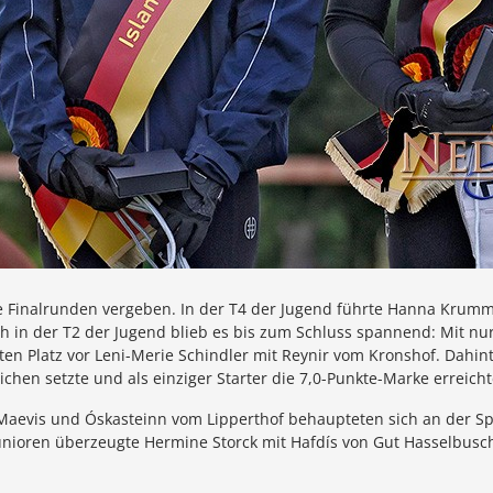
e Finalrunden vergeben. In der T4 der Jugend führte Hanna Krummel
h in der T2 der Jugend blieb es bis zum Schluss spannend: Mit nur
n Platz vor Leni-Merie Schindler mit Reynir vom Kronshof. Dahinter
ichen setzte und als einziger Starter die 7,0-Punkte-Marke erreicht
 Maevis und Óskasteinn vom Lipperthof behaupteten sich an der S
 Junioren überzeugte Hermine Storck mit Hafdís von Gut Hasselbusc