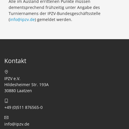
Alle im Ausland errittenen Punkte müssen
dementsprechend frühzeitig unter Angabe des
Turniernamens der IPZV-Bundesgeschäftsstelle
(
info@ipzv.de
) gemeldet werden.
Kontakt
IPZV e.V.
Hildesheimer Str. 193A
30880 Laatzen
+49 (0)511 876565-0
info@ipzv.de