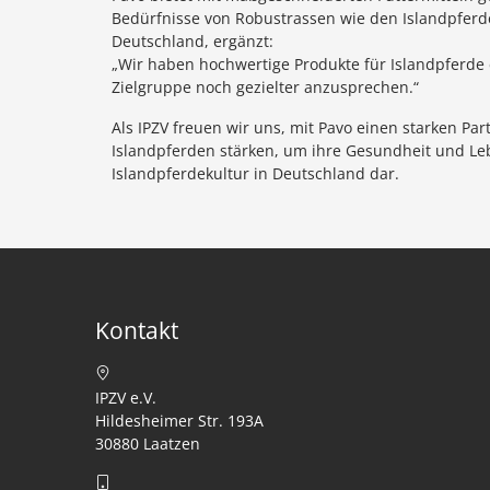
Bedürfnisse von Robustrassen wie den Islandpferde
Deutschland, ergänzt:
„Wir haben hochwertige Produkte für Islandpferde 
Zielgruppe noch gezielter anzusprechen.“
Als IPZV freuen wir uns, mit Pavo einen starken P
Islandpferden stärken, um ihre Gesundheit und Lebe
Islandpferdekultur in Deutschland dar.
Kontakt
IPZV e.V.
Hildesheimer Str. 193A
30880 Laatzen