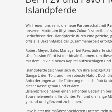
Islandpferde
Wir freuen uns sehr, die neue Partnerschaft mit
Pa
unserem Motto „Im Rhythmus Zukunft schreiben“ so
Bedürfnisse der Islandpferde durch eine gezielte,
offizielle Bekanntgabe der Zusammenarbeit erfolgt
Robert Meyer, Sales Manager bei Pavo, äußerte sic
„Die Passion Pferd ist der ideale Rahmen, um diese
mit dem IPZV ein neues Kapitel aufzuschlagen und d
Islandpferde zeichnen sich durch ihre einzigartige 
Gangart, den Tölt, und ihre robuste Natur. Doch d
Anforderungen an die Fütterung mit sich. Rob Kra
dieser Rasse genau und erklärt:
„Islandpferde haben einen erhöhten Bedarf an bes
Spurenelementen. Ihr dichtes Fell und die lange M
gesund und glänzend zu bleiben.“
Pavo bietet mit maßgeschneiderten Futtermitteln 