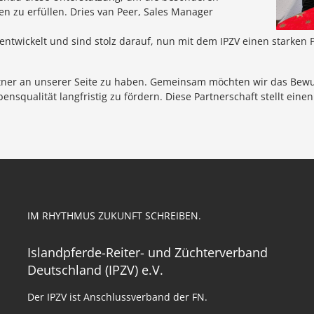
n zu erfüllen. Dries van Peer, Sales Manager
entwickelt und sind stolz darauf, nun mit dem IPZV einen starken 
artner an unserer Seite zu haben. Gemeinsam möchten wir das Bewu
nsqualität langfristig zu fördern. Diese Partnerschaft stellt eine
IM RHYTHMUS ZUKUNFT SCHREIBEN.
Islandpferde-Reiter- und Züchterverband
Deutschland (IPZV) e.V.
Der IPZV ist Anschlussverband der FN.