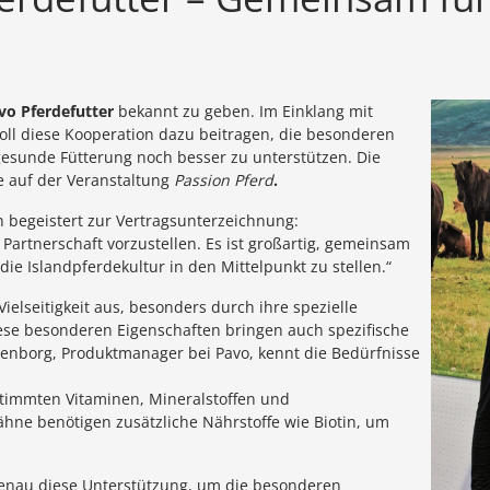
vo Pferdefutter
bekannt zu geben. Im Einklang mit
ll diese Kooperation dazu beitragen, die besonderen
 gesunde Fütterung noch besser zu unterstützen. Die
e auf der Veranstaltung
Passion Pferd
.
h begeistert zur Vertragsunterzeichnung:
 Partnerschaft vorzustellen. Es ist großartig, gemeinsam
ie Islandpferdekultur in den Mittelpunkt zu stellen.“
Vielseitigkeit aus, besonders durch ihre spezielle
iese besonderen Eigenschaften bringen auch spezifische
benborg, Produktmanager bei Pavo, kennt die Bedürfnisse
timmten Vitaminen, Mineralstoffen und
ähne benötigen zusätzliche Nährstoffe wie Biotin, um
genau diese Unterstützung, um die besonderen