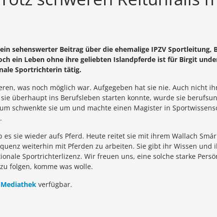
n sehenswerter Beitrag über die ehemalige IPZV Sportleitung, Bi
 Doch ein Leben ohne ihre geliebten Islandpferde ist für Birgit un
nale Sportrichterin tätig.
sieren, was noch möglich war. Aufgegeben hat sie nie. Auch nicht i
ie überhaupt ins Berufsleben starten konnte, wurde sie berufsunfä
ium schwenkte sie um und machte einen Magister in Sportwissens
.
ieb es sie wieder aufs Pferd. Heute reitet sie mit ihrem Wallach S
equenz weiterhin mit Pferden zu arbeiten. Sie gibt ihr Wissen und 
tionale Sportrichterlizenz. Wir freuen uns, eine solche starke Pers
 zu folgen, komme was wolle.
 Mediathek
verfügbar.