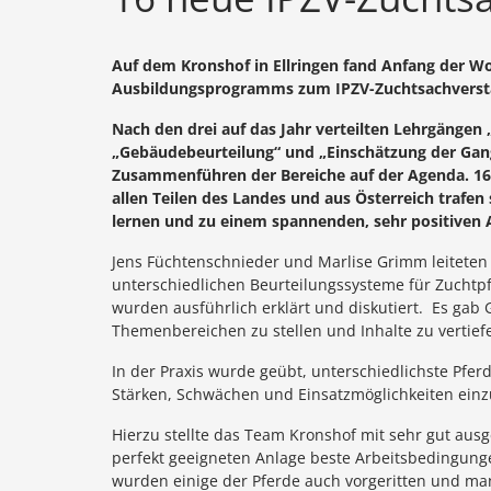
Auf dem Kronshof in Ellringen fand Anfang der Woc
Ausbildungsprogramms zum IPZV-Zuchtsachverstä
Nach den drei auf das Jahr verteilten Lehrgängen
„Gebäudebeurteilung“ und „Einschätzung der Gang
Zusammenführen der Bereiche auf der Agenda. 16 
allen Teilen des Landes und aus Österreich trafen
lernen und zu einem spannenden, sehr positive
Jens Füchtenschnieder und Marlise Grimm leitete
unterschiedlichen Beurteilungssysteme für Zuchtpfe
wurden ausführlich erklärt und diskutiert. Es gab 
Themenbereichen zu stellen und Inhalte zu vertief
In der Praxis wurde geübt, unterschiedlichste Pfer
Stärken, Schwächen und Einsatzmöglichkeiten einz
Hierzu stellte das Team Kronshof mit sehr gut aus
perfekt geeigneten Anlage beste Arbeitsbedingung
wurden einige der Pferde auch vorgeritten und ma