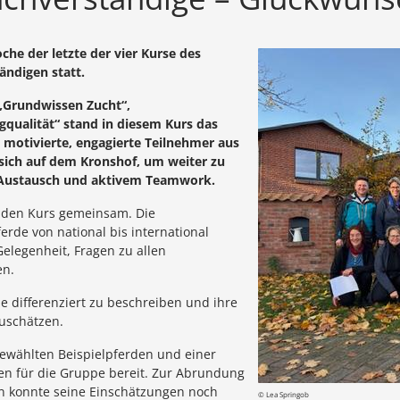
he der letzte der vier Kurse des
ndigen statt.
 „Grundwissen Zucht“,
qualität“ stand in diesem Kurs das
motivierte, engagierte Teilnehmer aus
 sich auf dem Kronshof, um weiter zu
n Austausch und aktivem Teamwork.
n den Kurs gemeinsam. Die
rde von national bis international
Gelegenheit, Fragen zu allen
en.
de differenziert zu beschreiben und ihre
uschätzen.
gewählten Beispielpferden und einer
en für die Gruppe bereit. Zur Abrundung
n konnte seine Einschätzungen noch
© Lea Springob