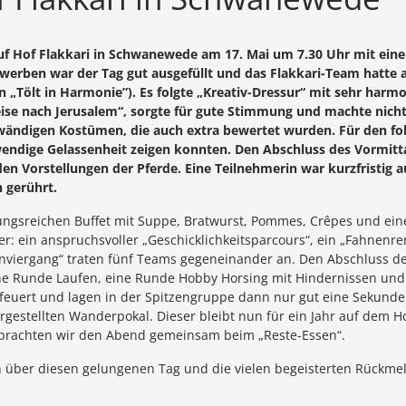
uf Hof Flakkari in Schwanewede am 17. Mai um 7.30 Uhr mit eine
ewerben war der Tag gut ausgefüllt und das Flakkari-Team hatte a
an „Tölt in Harmonie”). Es folgte „Kreativ-Dressur“ mit sehr ha
ise nach Jerusalem“, sorgte für gute Stimmung und machte nicht
wändigen Kostümen, die auch extra bewertet wurden. Für den 
wendige Gelassenheit zeigen konnten. Den Abschluss des Vormitta
 Vorstellungen der Pferde. Eine Teilnehmerin war kurzfristig au
n gerührt.
ungsreichen Buffet mit Suppe, Bratwurst, Pommes, Crêpes und ein
r: ein anspruchsvoller „Geschicklichkeitsparcours“, ein „Fahnen
nviergang“ traten fünf Teams gegeneinander an. Den Abschluss de
ne Runde Laufen, eine Runde Hobby Horsing mit Hindernissen und
euert und lagen in der Spitzengruppe dann nur gut eine Sekunde 
stellten Wanderpokal. Dieser bleibt nun für ein Jahr auf dem Hof
rbrachten wir den Abend gemeinsam beim „Reste-Essen“.
h über diesen gelungenen Tag und die vielen begeisterten Rückmeld