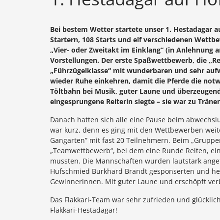
Bei bestem Wetter startete unser 1. Hestadagar a
Startern, 108 Starts und elf verschiedenen Wettb
„Vier- oder Zweitakt im Einklang” (in Anlehnung 
Vorstellungen. Der erste Spaßwettbewerb, die „Re
„Führzügelklasse“ mit wunderbaren und sehr auf
wieder Ruhe einkehren, damit die Pferde die not
Töltbahn bei Musik, guter Laune und überzeugenden
eingesprungene Reiterin siegte – sie war zu Träne
Danach hatten sich alle eine Pause beim abwechsl
war kurz, denn es ging mit den Wettbewerben weite
Gangarten” mit fast 20 Teilnehmern. Beim „Gruppe
„Teamwettbewerb“, bei dem eine Runde Reiten, ei
mussten. Die Mannschaften wurden lautstark angef
Hufschmied Burkhard Brandt gesponserten und herge
Gewinnerinnen. Mit guter Laune und erschöpft ve
Das Flakkari-Team war sehr zufrieden und glücklic
Flakkari-Hestadagar!