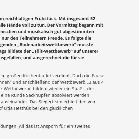
m reichhaltigen Frühstück. Mit insgesamt 52
lle Hände voll zu tun. Der Vormittag begann mit
rmonischen und musikalisch gut abgestimmten
 nur den Teilnehmern Freude. Es folgte die
folgenden „Bodenarbeitswettbewerb“ musste
gs bildete der „Tölt-Wettbewerb“ auf unserer
sgefallen, und ausgerechnet die für sie
em großen Kuchenbuffet verdient. Doch die Pause
rennen“ und anschließend der Wettbewerb „3 aus 4
r Wettbewerbe bildete wieder ein Spaß – der
 eine Runde Sackhüpfen absolviert werden
auseinander. Das Siegerteam erhielt den von
 Litla Hesthús bei den glücklichen
ungen. All das ist Ansporn für ein zweites