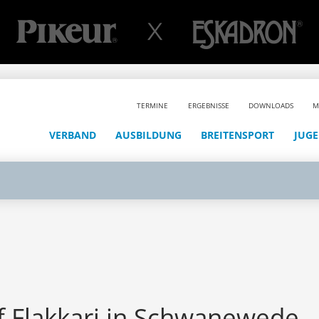
TERMINE
ERGEBNISSE
DOWNLOADS
M
VERBAND
AUSBILDUNG
BREITENSPORT
JUG
f Flakkari in Schwanewede