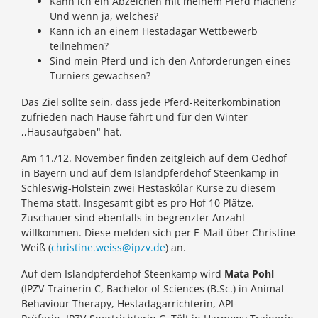
Kann ich ein Abzeichen mit meinem Pferd machen?
Und wenn ja, welches?
Kann ich an einem Hestadagar Wettbewerb
teilnehmen?
Sind mein Pferd und ich den Anforderungen eines
Turniers gewachsen?
Das Ziel sollte sein, dass jede Pferd-Reiterkombination
zufrieden nach Hause fährt und für den Winter
,,Hausaufgaben" hat.
Am 11./12. November finden zeitgleich auf dem Oedhof
in Bayern und auf dem Islandpferdehof Steenkamp in
Schleswig-Holstein zwei Hestaskólar Kurse zu diesem
Thema statt. Insgesamt gibt es pro Hof 10 Plätze.
Zuschauer sind ebenfalls in begrenzter Anzahl
willkommen. Diese melden sich per E-Mail über Christine
Weiß (
christine.weiss@ipzv.de
) an.
Auf dem Islandpferdehof Steenkamp wird
Mata Pohl
(IPZV-Trainerin C, Bachelor of Sciences (B.Sc.) in Animal
Behaviour Therapy, Hestadagarrichterin, API-