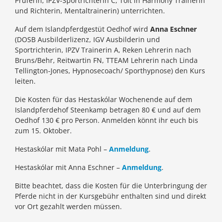
Prüferin, IPZV-Sportrichterin C, Tölt in Harmony Trainerin
und Richterin, Mentaltrainerin) unterrichten.
Auf dem Islandpferdgestüt Oedhof wird
Anna Eschner
(DOSB Ausbilderlizenz, IGV Ausbilderin und
Sportrichterin, IPZV Trainerin A, Reken Lehrerin nach
Bruns/Behr, Reitwartin FN, TTEAM Lehrerin nach Linda
Tellington-Jones, Hypnosecoach/ Sporthypnose) den Kurs
leiten.
Die Kosten für das Hestaskólar Wochenende auf dem
Islandpferdehof Steenkamp betragen 80 € und auf dem
Oedhof 130 € pro Person. Anmelden könnt ihr euch bis
zum 15. Oktober.
Hestaskólar mit Mata Pohl –
Anmeldung
.
Hestaskólar mit Anna Eschner –
Anmeldung
.
Bitte beachtet, dass die Kosten für die Unterbringung der
Pferde nicht in der Kursgebühr enthalten sind und direkt
vor Ort gezahlt werden müssen.