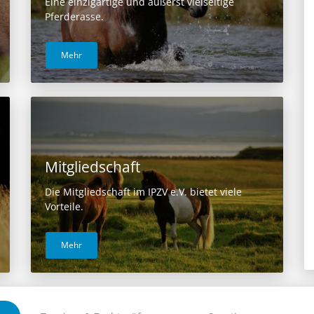
Eine einzigartige und äußerst vielseitige
Pferderasse.
Mehr
Mitgliedschaft
Die Mitgliedschaft im IPZV e.V. bietet viele
Vorteile.
Mehr