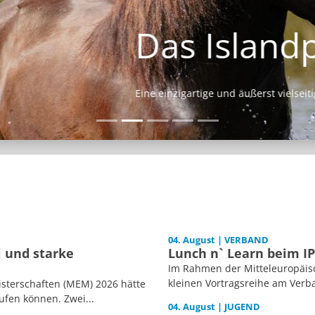
Das Islandpferd
Eine einzigartige und äußerst vielseitige Pferderasse.
04. August | VERBAND
l und starke
Lunch n` Learn beim I
Im Rahmen der Mitteleuropäisc
kleinen Vortragsreihe am Verb
isterschaften (MEM) 2026 hätte
ufen können. Zwei...
04. August | JUGEND