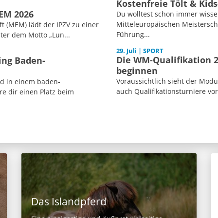
Kostenfreie Tölt & Kid
MEM 2026
Du wolltest schon immer wisse
Mitteleuropäischen Meisterscha
 (MEM) lädt der IPZV zu einer
Führung...
ter dem Motto „Lun...
29. Juli | SPORT
Die WM-Qualifikation 2
ing Baden-
beginnen
Voraussichtlich sieht der Mod
ed in einem baden-
auch Qualifikationsturniere vor
e dir einen Platz beim
Das Islandpferd