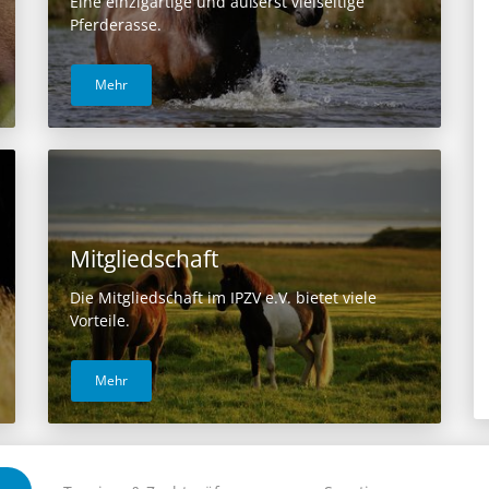
Eine einzigartige und äußerst vielseitige
Pferderasse.
Mehr
Mitgliedschaft
Die Mitgliedschaft im IPZV e.V. bietet viele
Vorteile.
Mehr