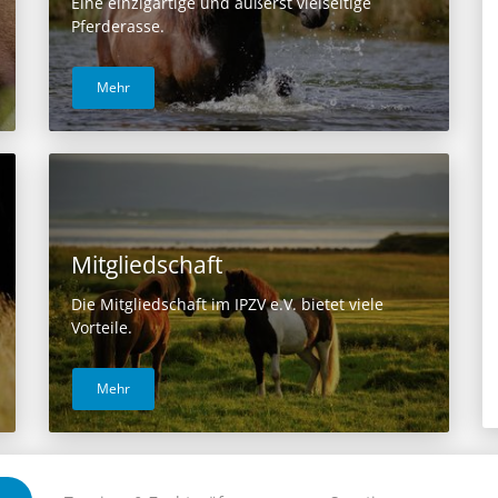
Eine einzigartige und äußerst vielseitige
Pferderasse.
Mehr
Mitgliedschaft
Die Mitgliedschaft im IPZV e.V. bietet viele
Vorteile.
Mehr