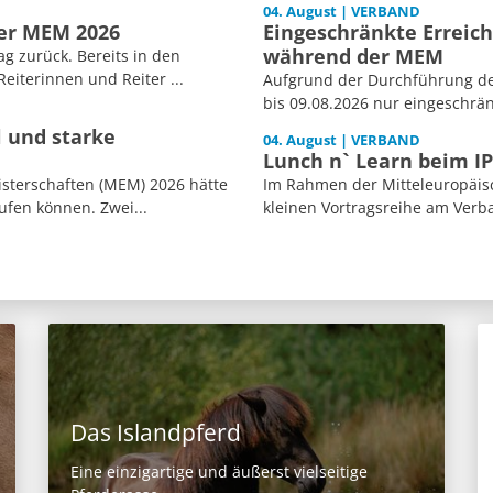
04. August | VERBAND
der MEM 2026
Eingeschränkte Erreich
während der MEM
ag zurück. Bereits in den
iterinnen und Reiter ...
Aufgrund der Durchführung der
bis 09.08.2026 nur eingeschränk
l und starke
04. August | VERBAND
Lunch n` Learn beim I
isterschaften (MEM) 2026 hätte
Im Rahmen der Mitteleuropäisc
ufen können. Zwei...
kleinen Vortragsreihe am Verb
Das Islandpferd
Eine einzigartige und äußerst vielseitige