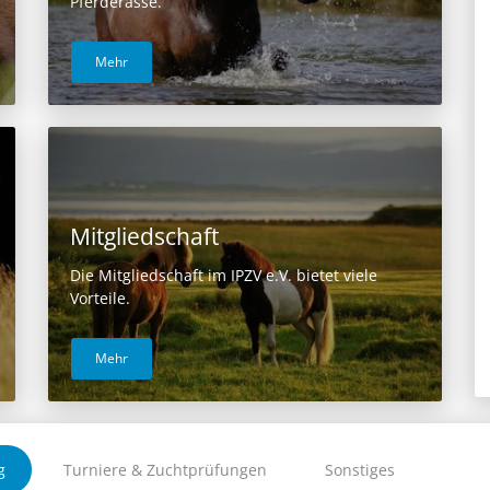
Pferderasse.
Mehr
Mitgliedschaft
Die Mitgliedschaft im IPZV e.V. bietet viele
Vorteile.
Mehr
g
Turniere & Zuchtprüfungen
Sonstiges