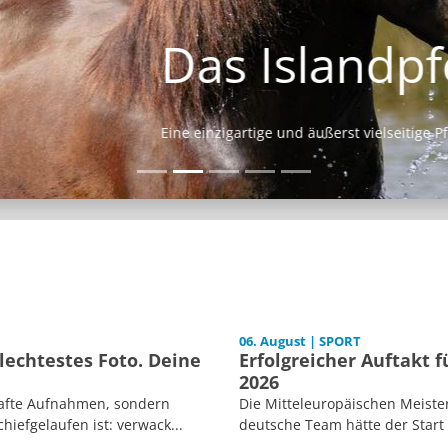
Das Islandpferd
Eine einzigartige und äußerst vielseitige Pferderasse.
06. August | SPORT
echtestes Foto. Deine
Erfolgreicher Auftakt 
2026
afte Aufnahmen, sondern
Die Mitteleuropäischen Meiste
iefgelaufen ist: verwack...
deutsche Team hätte der Start