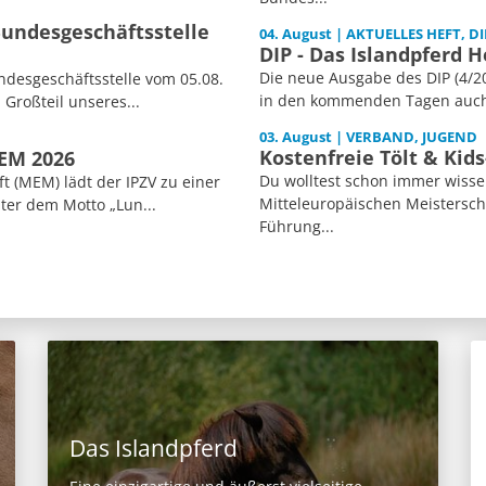
Bundesgeschäftsstelle
04. August | AKTUELLES HEFT, DI
DIP - Das Islandpferd H
Die neue Ausgabe des DIP (4/20
desgeschäftsstelle vom 05.08.
in den kommenden Tagen auch i
 Großteil unseres...
03. August | VERBAND, JUGEND
Kostenfreie Tölt & Kid
MEM 2026
Du wolltest schon immer wisse
 (MEM) lädt der IPZV zu einer
Mitteleuropäischen Meisterscha
ter dem Motto „Lun...
Führung...
Das Islandpferd