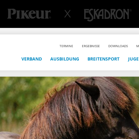
TERMINE
ERGEBNISSE
DOWNLOADS
M
VERBAND
AUSBILDUNG
BREITENSPORT
JUG