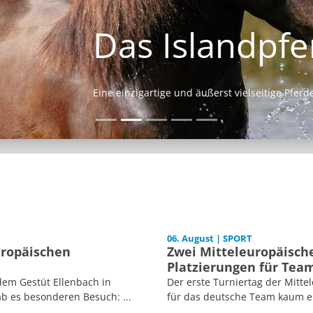
Das Islandpferd
Eine einzigartige und äußerst vielseitige Pferderasse.
06. August | SPORT
uropäischen
Zwei Mitteleuropäische
Platzierungen für Tea
dem Gestüt Ellenbach in
Der erste Turniertag der Mitt
b es besonderen Besuch: ...
für das deutsche Team kaum er