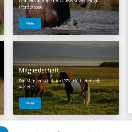
Eine einzigartige und äußerst vielseitige
Pferderasse.
Mehr
Mitgliedschaft
Die Mitgliedschaft im IPZV e.V. bietet viele
Vorteile.
Mehr