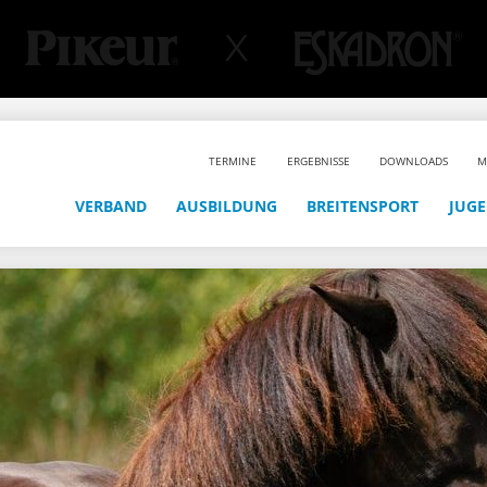
TERMINE
ERGEBNISSE
DOWNLOADS
M
VERBAND
AUSBILDUNG
BREITENSPORT
JUG