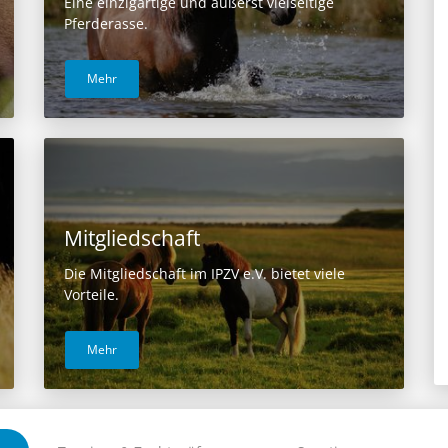
Eine einzigartige und äußerst vielseitige
Pferderasse.
Mehr
Mitgliedschaft
Die Mitgliedschaft im IPZV e.V. bietet viele
Vorteile.
Mehr