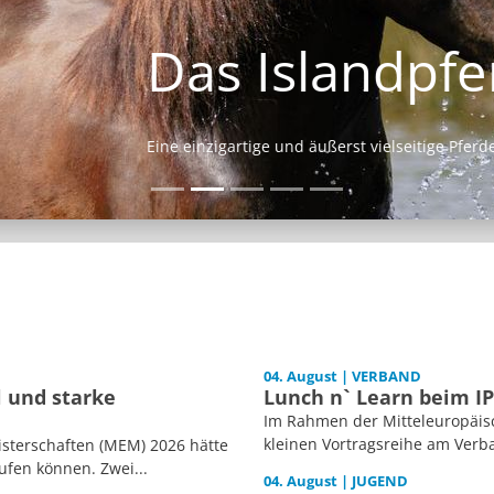
Das Islandpferd
Eine einzigartige und äußerst vielseitige Pferderasse.
04. August | VERBAND
l und starke
Lunch n` Learn beim I
Im Rahmen der Mitteleuropäisc
kleinen Vortragsreihe am Verb
isterschaften (MEM) 2026 hätte
ufen können. Zwei...
04. August | JUGEND