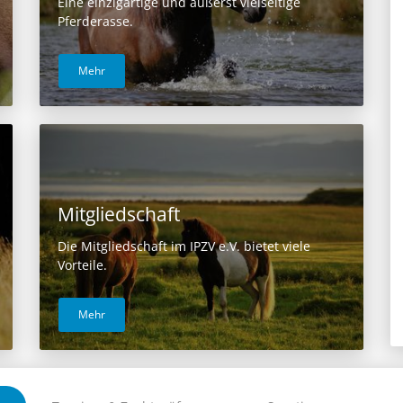
Eine einzigartige und äußerst vielseitige
Pferderasse.
Mehr
Mitgliedschaft
Die Mitgliedschaft im IPZV e.V. bietet viele
Vorteile.
Mehr