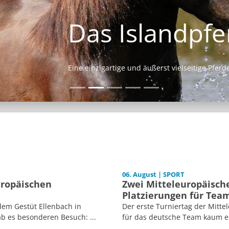
Das Islandpferd
Eine einzigartige und äußerst vielseitige Pferderasse.
06. August | SPORT
uropäischen
Zwei Mitteleuropäische
Platzierungen für Tea
dem Gestüt Ellenbach in
Der erste Turniertag der Mitt
b es besonderen Besuch: ...
für das deutsche Team kaum er