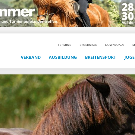
TERMINE
ERGEBNISSE
DOWNLOADS
M
VERBAND
AUSBILDUNG
BREITENSPORT
JUG