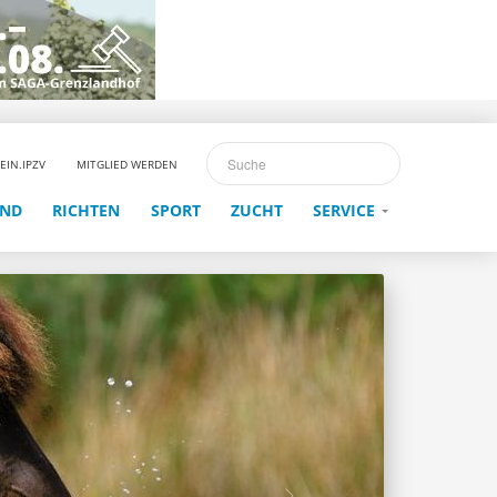
EIN.IPZV
MITGLIED WERDEN
END
RICHTEN
SPORT
ZUCHT
SERVICE