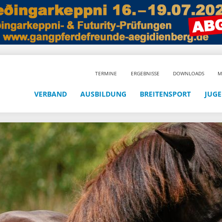
TERMINE
ERGEBNISSE
DOWNLOADS
M
VERBAND
AUSBILDUNG
BREITENSPORT
JUG