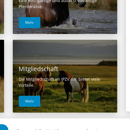
Eine einzigartige und äußerst vielseitige
Pferderasse.
Mehr
Mitgliedschaft
Die Mitgliedschaft im IPZV e.V. bietet viele
Vorteile.
Mehr