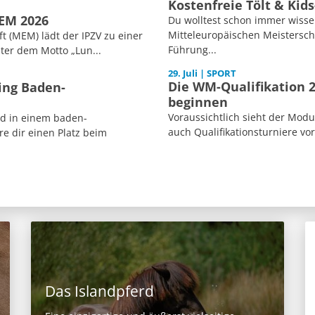
Kostenfreie Tölt & Kid
MEM 2026
Du wolltest schon immer wisse
Mitteleuropäischen Meisterscha
 (MEM) lädt der IPZV zu einer
Führung...
ter dem Motto „Lun...
29. Juli | SPORT
Die WM-Qualifikation 2
ing Baden-
beginnen
Voraussichtlich sieht der Mod
ed in einem baden-
auch Qualifikationsturniere vor
e dir einen Platz beim
Das Islandpferd