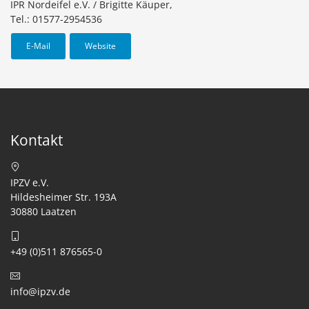
IPR Nordeifel e.V. / Brigitte Käuper,
Tel.: 01577-2954536
E-Mail
Website
Kontakt
IPZV e.V.
Hildesheimer Str. 193A
30880 Laatzen
+49 (0)511 876565-0
info@ipzv.de