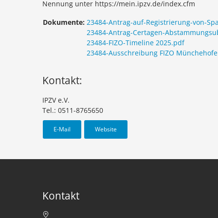
Nennung unter https://mein.ipzv.de/index.cfm
Dokumente:
23484-Antrag-auf-Registrierung-von-Sp
23484-Antrag-Certagen-Abstammungsu
23484-FIZO-Timeline 2025.pdf
23484-Ausschreibung FIZO Münchehofe
Kontakt:
IPZV e.V.
Tel.: 0511-8765650
E-Mail
Website
Kontakt