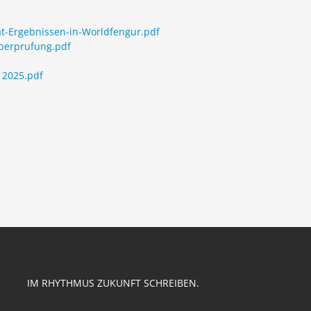
at-Ergebnissen-in-Worldfengur.pdf
berprufung.pdf
 2025.pdf
IM RHYTHMUS ZUKUNFT SCHREIBEN.