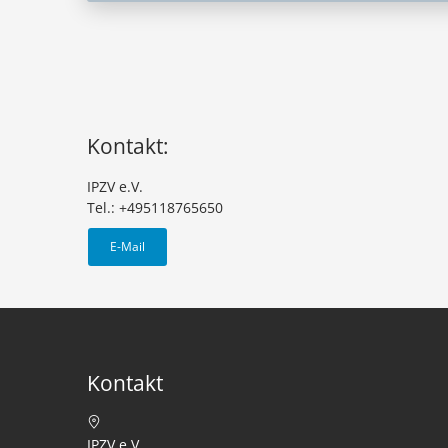
Kontakt:
IPZV e.V.
Tel.: +495118765650
E-Mail
Kontakt
IPZV e.V.