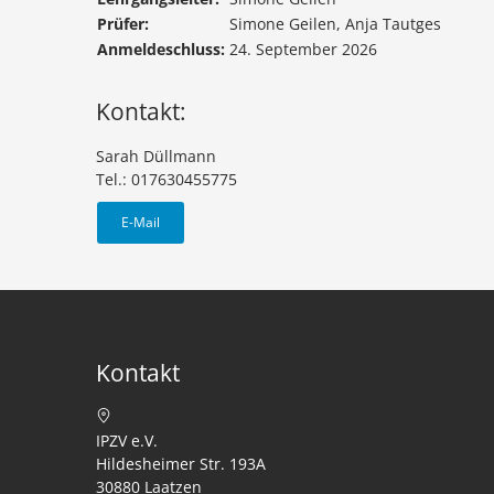
Prüfer:
Simone Geilen, Anja Tautges
Anmeldeschluss:
24. September 2026
Kontakt:
Sarah Düllmann
Tel.: 017630455775
E-Mail
Kontakt
IPZV e.V.
Hildesheimer Str. 193A
30880 Laatzen