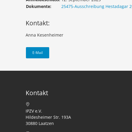
Dokumente:
25475-Ausschreibung Hestadagar 2
Kontakt:
Anna Kesenheimer
E-Mail
Kontakt
IPZV e.V.
Hildesheimer Str. 193A
30880 Laatzen