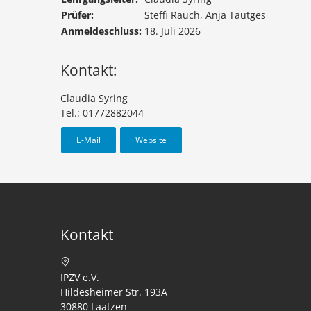
Prüfer:
Steffi Rauch, Anja Tautges
Anmeldeschluss:
18. Juli 2026
Kontakt:
Claudia Syring
Tel.: 01772882044
E-Mail
Website
Kontakt
IPZV e.V.
Hildesheimer Str. 193A
30880 Laatzen