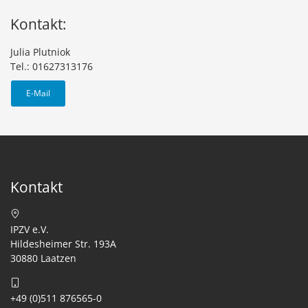
Kontakt:
Julia Plutniok
Tel.: 01627313176
E-Mail
Kontakt
IPZV e.V.
Hildesheimer Str. 193A
30880 Laatzen
+49 (0)511 876565-0