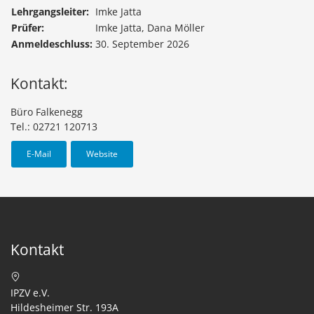
Lehrgangsleiter:
Imke Jatta
Prüfer:
Imke Jatta, Dana Möller
Anmeldeschluss:
30. September 2026
Kontakt:
Büro Falkenegg
Tel.: 02721 120713
E-Mail
Website
Kontakt
IPZV e.V.
Hildesheimer Str. 193A